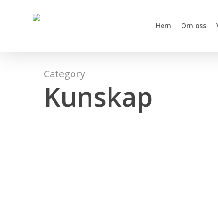
Skip
to
Hem
Om oss
main
content
Category
Kunskap
Effektivitetsmått
och