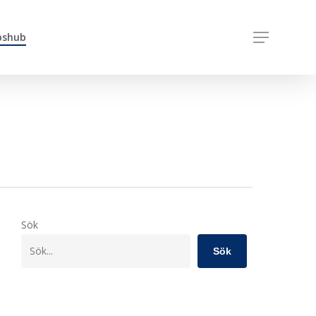
pshub
Menu
Sök
Sök